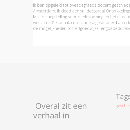
Ik ben opgeleid tot tweedegraads docent geschiede
Amsterdam. Ik deed een vrij doctoraal Ontwikkelingsp
Mijn belangstelling voor beeldvorming en het (creati
werk. In 2017 ben ik cum laude afgestudeerd aan 
de mogelijkheden tot 'erfgoedwijze' erfgoededucat
_______________________________________________________
Tag
Overal zit een
geschi
verhaal in