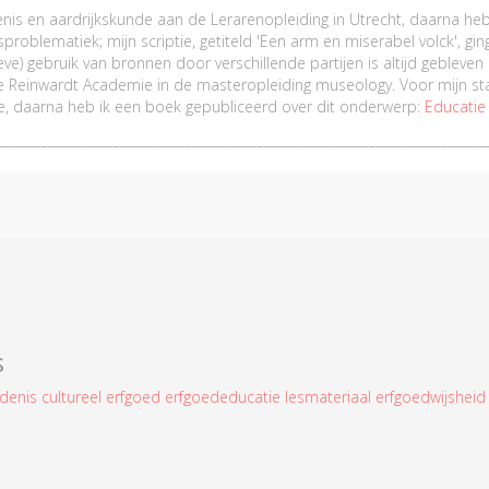
nis en aardrijkskunde aan de Lerarenopleiding in Utrecht, daarna heb
roblematiek; mijn scriptie, getiteld 'Een arm en miserabel volck', gi
eve) gebruik van bronnen door verschillende partijen is altijd gebleve
de Reinwardt Academie in de masteropleiding museology. Voor mijn s
ie, daarna heb ik een boek gepubliceerd over dit onderwerp:
Educatie
___________________________________________________________________________
s
edenis
cultureel erfgoed
erfgoededucatie
lesmateriaal
erfgoedwijshei