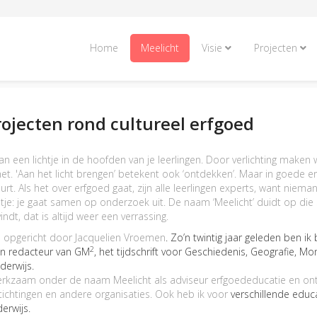
Home
Meelicht
Visie
Projecten
ojecten rond cultureel erfgoed
an een lichtje in de hoofden van je leerlingen. Door verlichting maken w
t. 'Aan het licht brengen’ betekent ook ‘ontdekken’. Maar in goede erf
urt. Als het over erfgoed gaat, zijn alle leerlingen experts, want ni
je: je gaat samen op onderzoek uit. De naam ‘Meelicht’ duidt op die sa
vindt, dat is altijd weer een verrassing.
is opgericht door Jacquelien Vroemen
. Zo’n twintig jaar geleden ben i
2
en redacteur van GM
, het tijdschrift voor Geschiedenis, Geografie, 
derwijs.
werkzaam onder de naam Meelicht als adviseur erfgoededucatie en ont
tichtingen en andere organisaties. Ook heb ik voor
verschillende educ
erwijs.