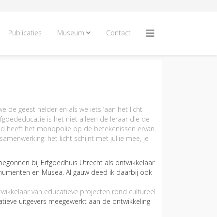
Publicaties
Museum
Contact
e de geest helder en als we iets ‘aan het licht
goededucatie is het niet alleen de leraar die de
emand heeft het monopolie op de betekenissen ervan.
menwerking: het licht schijnt met jullie mee, je
k begonnen bij Erfgoedhuis Utrecht als ontwikkelaar
Monumenten en Musea. Al gauw deed ik daarbij ook
wikkelaar van educatieve projecten rond cultureel
atieve uitgevers meegewerkt aan de ontwikkeling