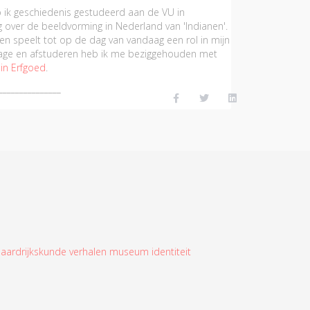
 ik geschiedenis gestudeerd aan de VU in
ng over de beeldvorming in Nederland van 'Indianen'.
n en speelt tot op de dag van vandaag een rol in mijn
tage en afstuderen heb ik me beziggehouden met
 in Erfgoed
.
_______________
d
aardrijkskunde
verhalen
museum
identiteit