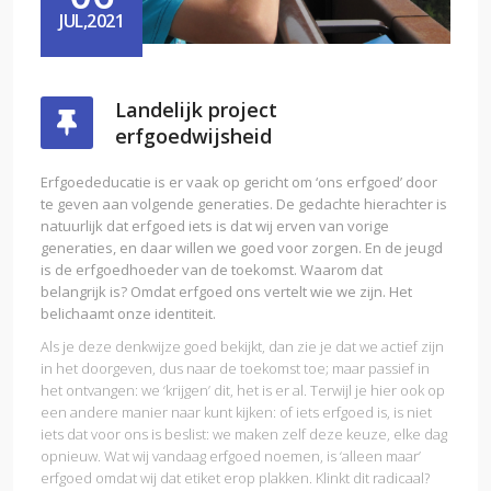
JUL,2021
Landelijk project
erfgoedwijsheid
Erfgoededucatie is er vaak op gericht om ‘ons erfgoed’ door
te geven aan volgende generaties. De gedachte hierachter is
natuurlijk dat erfgoed iets is dat wij erven van vorige
generaties, en daar willen we goed voor zorgen. En de jeugd
is de erfgoedhoeder van de toekomst. Waarom dat
belangrijk is? Omdat erfgoed ons vertelt wie we zijn. Het
belichaamt onze identiteit.
Als je deze denkwijze goed bekijkt, dan zie je dat we actief zijn
in het doorgeven, dus naar de toekomst toe; maar passief in
het ontvangen: we ‘krijgen’ dit, het is er al. Terwijl je hier ook op
een andere manier naar kunt kijken: of iets erfgoed is, is niet
iets dat voor ons is beslist: we maken zelf deze keuze, elke dag
opnieuw. Wat wij vandaag erfgoed noemen, is ‘alleen maar’
erfgoed omdat wij dat etiket erop plakken. Klinkt dit radicaal?