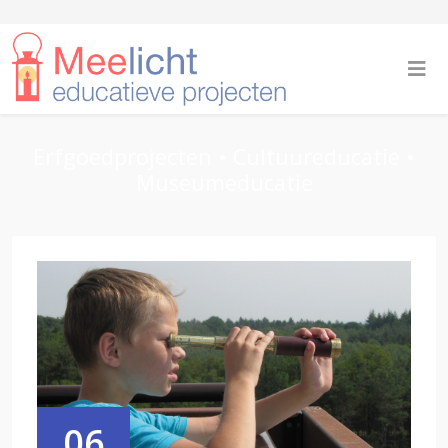
Erfgoedprojecten • Cultuureducatie •
Museumeducatie
06