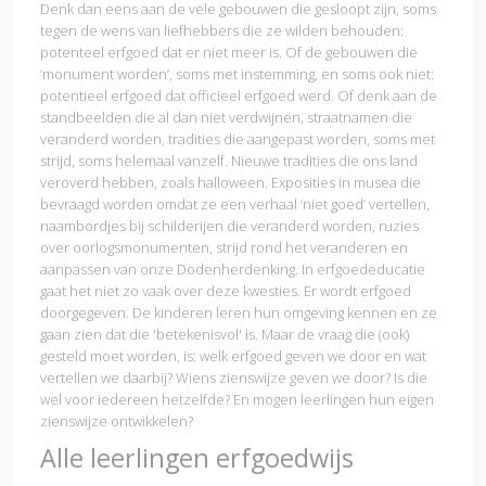
Denk dan eens aan de vele gebouwen die gesloopt zijn, soms
tegen de wens van liefhebbers die ze wilden behouden:
potenteel erfgoed dat er niet meer is. Of de gebouwen die
‘monument worden’, soms met instemming, en soms ook niet:
potentieel erfgoed dat officieel erfgoed werd. Of denk aan de
standbeelden die al dan niet verdwijnen, straatnamen die
veranderd worden, tradities die aangepast worden, soms met
strijd, soms helemaal vanzelf. Nieuwe tradities die ons land
veroverd hebben, zoals halloween. Exposities in musea die
bevraagd worden omdat ze een verhaal ‘niet goed’ vertellen,
naambordjes bij schilderijen die veranderd worden, ruzies
over oorlogsmonumenten, strijd rond het veranderen en
aanpassen van onze Dodenherdenking. In erfgoededucatie
gaat het niet zo vaak over deze kwesties. Er wordt erfgoed
doorgegeven. De kinderen leren hun omgeving kennen en ze
gaan zien dat die 'betekenisvol' is. Maar de vraag die (ook)
gesteld moet worden, is: welk erfgoed geven we door en wat
vertellen we daarbij? Wiens zienswijze geven we door? Is die
wel voor iedereen hetzelfde? En mogen leerlingen hun eigen
zienswijze ontwikkelen?
Alle leerlingen erfgoedwijs