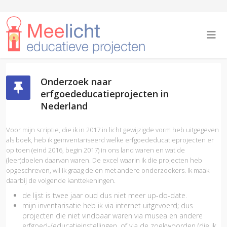
Onderzoek naar
erfgoededucatieprojecten in
Nederland
Voor mijn scriptie, die ik in 2017 in licht gewijzigde vorm heb uitgegeven
als boek, heb ik geïnventariseerd welke erfgoededucatieprojecten er
op toen (eind 2016, begin 2017) in ons land waren en wat de
(leer)doelen daarvan waren. De excel waarin ik die projecten heb
opgeschreven, wil ik graag delen met andere onderzoekers. Ik maak
daarbij de volgende kanttekeningen.
de lijst is twee jaar oud dus niet meer up-do-date.
mijn inventarisatie heb ik via internet uitgevoerd; dus
projecten die niet vindbaar waren via musea en andere
erfgoed-/educatieinstellingen, of via de zoekwoorden (die ik