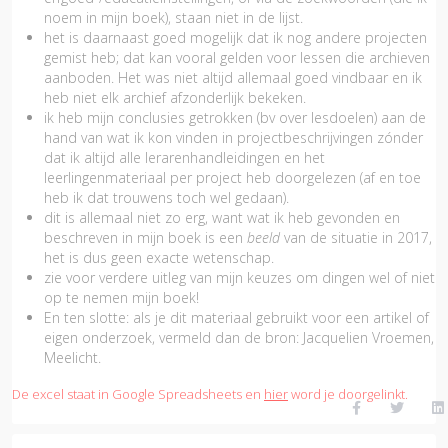
noem in mijn boek), staan niet in de lijst.
het is daarnaast goed mogelijk dat ik nog andere projecten
gemist heb; dat kan vooral gelden voor lessen die archieven
aanboden. Het was niet altijd allemaal goed vindbaar en ik
heb niet elk archief afzonderlijk bekeken.
ik heb mijn conclusies getrokken (bv over lesdoelen) aan de
hand van wat ik kon vinden in projectbeschrijvingen zónder
dat ik altijd alle lerarenhandleidingen en het
leerlingenmateriaal per project heb doorgelezen (af en toe
heb ik dat trouwens toch wel gedaan).
dit is allemaal niet zo erg, want wat ik heb gevonden en
beschreven in mijn boek is een
beeld
van de situatie in 2017,
het is dus geen exacte wetenschap.
zie voor verdere uitleg van mijn keuzes om dingen wel of niet
op te nemen mijn boek!
En ten slotte: als je dit materiaal gebruikt voor een artikel of
eigen onderzoek, vermeld dan de bron: Jacquelien Vroemen,
Meelicht.
De excel staat in Google Spreadsheets en
hier
word je doorgelinkt.